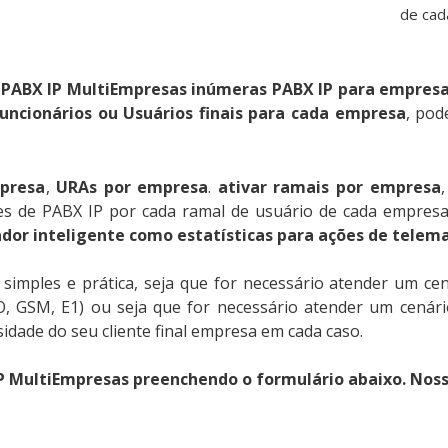
de ca
 PABX IP MultiEmpresas inúmeras PABX IP para empresas
uncionários ou Usuários finais para cada empresa
, pod
mpresa
,
URAs
por empresa
.
ativar ramais
por empresa
entes de PABX IP por cada ramal de usuário de cada empre
dor inteligente como estatísticas para ações de telem
ples e prática, seja que for necessário atender um cenár
XO, GSM, E1) ou seja que for necessário atender um cenário
idade do seu cliente final empresa em cada caso.
IP MultiEmpresas preenchendo o formulário abaixo. Nos