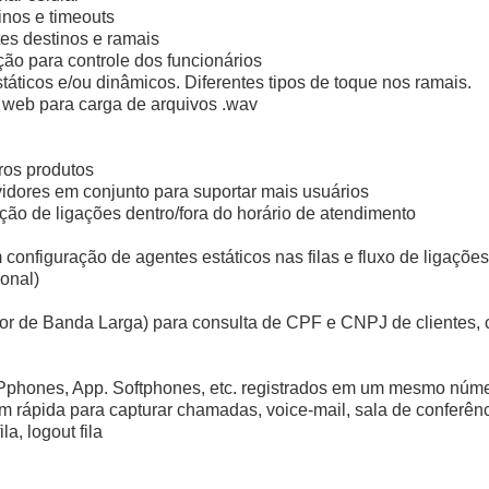
inos e timeouts
tes destinos e ramais
ão para controle dos funcionários
áticos e/ou dinâmicos. Diferentes tipos de toque nos ramais.
e web para carga de arquivos .wav
ros produtos
rvidores em conjunto para suportar mais usuários
ção de ligações dentro/fora do horário de atendimento
onfiguração de agentes estáticos nas filas e fluxo de ligaçõe
onal)
 de Banda Larga) para consulta de CPF e CNPJ de clientes, co
IPphones, App. Softphones, etc. registrados em um mesmo núm
 rápida para capturar chamadas, voice-mail, sala de conferê
ila, logout fila