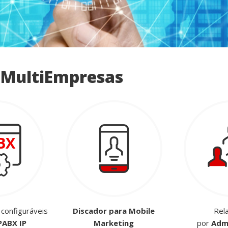
 MultiEmpresas
 configuráveis
Discador para Mobile
Rel
PABX IP
Marketing
por
Adm