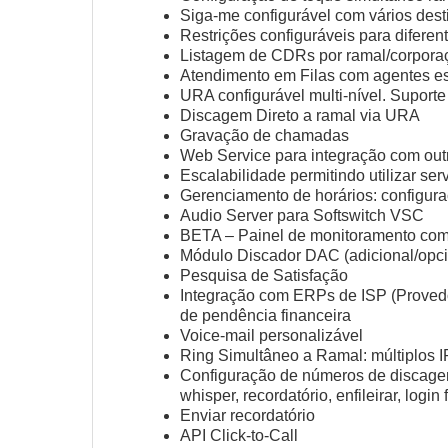
Siga-me configurável com vários dest
Restrições configuráveis para diferen
Listagem de CDRs por ramal/corporaç
Atendimento em Filas com agentes est
URA configurável multi-nível. Suport
Discagem Direto a ramal via URA
Gravação de chamadas
Web Service para integração com out
Escalabilidade permitindo utilizar se
Gerenciamento de horários: configura
Audio Server para Softswitch VSC
BETA – Painel de monitoramento com c
Módulo Discador DAC (adicional/opci
Pesquisa de Satisfação
Integração com ERPs de ISP (Provedor
de pendência financeira
Voice-mail personalizável
Ring Simultâneo a Ramal: múltiplos 
Configuração de números de discagem
whisper, recordatório, enfileirar, login f
Enviar recordatório
API Click-to-Call